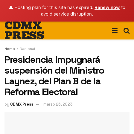
⚠️ Hosting plan for this site has expired.
Renew now
to
avoid service disruption.
CDMX
PRESS
Home
Nacional
Presidencia impugnará
suspensión del Ministro
Laynez, del Plan B de la
Reforma Electoral
by
CDMX Press
marzo 26, 2023