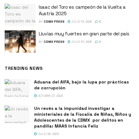
Isaac del Toro es campeón de la Vuelta a
Austria 2025
BY
CDMX PRESS
JULIO 13, 2025
0
Lluvias muy fuertes en gran parte del país
BY
CDMX PRESS
JULIO 13, 2025
0
TRENDING NEWS
Aduana del AIFA, bajo la lupa por prácticas
de corrupción
OCTUBRE 27, 2024
Un revés a la impunidad investigar a
ministeriales de la Fiscalía de Niñas, Niños y
Adolescentes de la CDMX por delitos en
pandilla: MAAS Infancia Feliz
JULIO 26, 2023