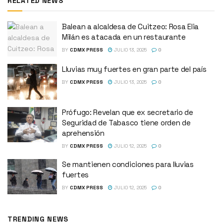
RELATED NEWS
Balean a alcaldesa de Cuitzeo: Rosa Elia
Milán es atacada en un restaurante
BY
CDMX PRESS
JULIO 13, 2025
0
Lluvias muy fuertes en gran parte del país
BY
CDMX PRESS
JULIO 13, 2025
0
Prófugo: Revelan que ex secretario de
Seguridad de Tabasco tiene orden de
aprehensión
BY
CDMX PRESS
JULIO 12, 2025
0
Se mantienen condiciones para lluvias
fuertes
BY
CDMX PRESS
JULIO 12, 2025
0
TRENDING NEWS