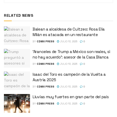
RELATED NEWS
Balean a alcaldesa de Cuitzeo: Rosa Elia
Milán es atacada en un restaurante
BY
CDMX PRESS
JULIO 13, 2025
0
‘Aranceles de Trump a México son reales, si
no hay acuerdo’: asesor de la Casa Blanca
BY
CDMX PRESS
JULIO 13, 2025
0
Isaac del Toro es campeón de la Vuelta a
Austria 2025
BY
CDMX PRESS
JULIO 13, 2025
0
Lluvias muy fuertes en gran parte del país
BY
CDMX PRESS
JULIO 13, 2025
0