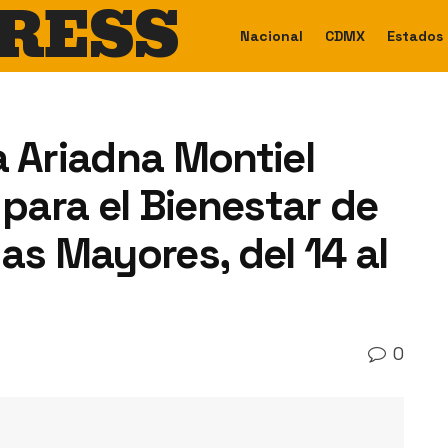
RESS
Nacional
CDMX
Estados
a Ariadna Montiel
 para el Bienestar de
as Mayores, del 14 al
0