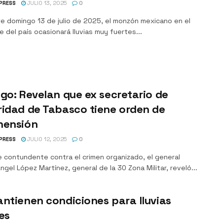
PRESS
JULIO 13, 2025
0
te domingo 13 de julio de 2025, el monzón mexicano en el
 del país ocasionará lluvias muy fuertes...
go: Revelan que ex secretario de
idad de Tabasco tiene orden de
hensión
PRESS
JULIO 12, 2025
0
e contundente contra el crimen organizado, el general
ngel López Martínez, general de la 30 Zona Militar, reveló...
ntienen condiciones para lluvias
es