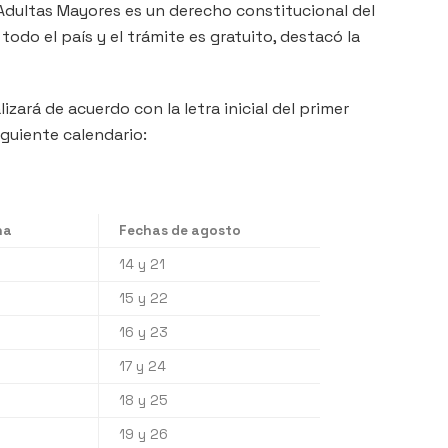
 Adultas Mayores es un derecho constitucional del
odo el país y el trámite es gratuito, destacó la
lizará de acuerdo con la letra inicial del primer
iguiente calendario:
na
Fechas de agosto
14 y 21
15 y 22
16 y 23
17 y 24
18 y 25
19 y 26