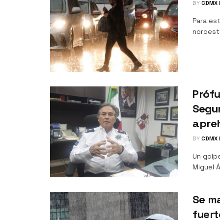
BY
CDMX 
Para es
noroeste
Prófu
Segur
apre
BY
CDMX 
Un golp
Miguel Á
Se ma
fuert