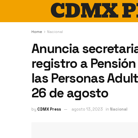
CDMX P
Home
Nacional
Anuncia secretari
registro a Pensión
las Personas Adult
26 de agosto
by
CDMX Press
agosto 13, 2023
in
Nacional