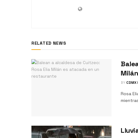
RELATED NEWS
Balea
Milán
BY
CDMX 
Rosa Eli
mientras
Lluvi