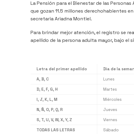
La Pensión para el Bienestar de las Personas
que gozan 11.5 millones derechohabientes en t
secretaria Ariadna Montiel.
Para brindar mejor atención, el registro se rea
apellido de la persona adulta mayor, bajo el s
Letra del primer apellido
Día de la sema
A, B, C
Lunes
D, E, F, G, H
Martes
I, J, K, L, M
Miércoles
N, Ñ, O, P, Q, R
Jueves
S, T, U, V, W, X, Y, Z
Viernes
TODAS LAS LETRAS
Sábado