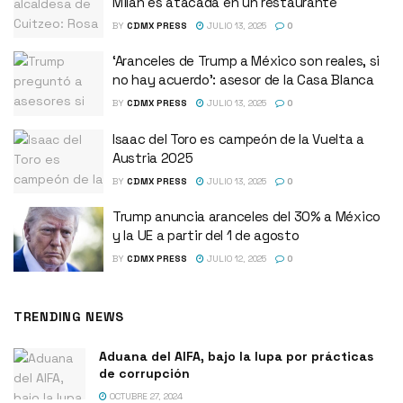
Milán es atacada en un restaurante
BY
CDMX PRESS
JULIO 13, 2025
0
‘Aranceles de Trump a México son reales, si
no hay acuerdo’: asesor de la Casa Blanca
BY
CDMX PRESS
JULIO 13, 2025
0
Isaac del Toro es campeón de la Vuelta a
Austria 2025
BY
CDMX PRESS
JULIO 13, 2025
0
Trump anuncia aranceles del 30% a México
y la UE a partir del 1 de agosto
BY
CDMX PRESS
JULIO 12, 2025
0
TRENDING NEWS
Aduana del AIFA, bajo la lupa por prácticas
de corrupción
OCTUBRE 27, 2024