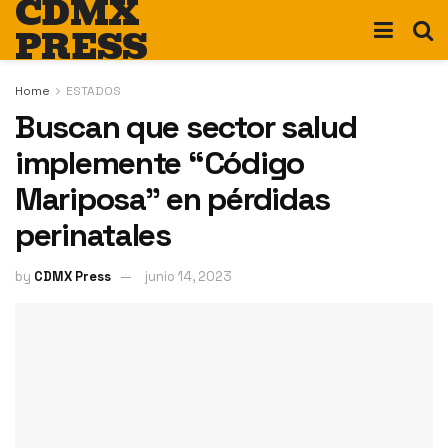
CDMX
PRESS
Home
ESTADOS
Buscan que sector salud
implemente “Código
Mariposa” en pérdidas
perinatales
by
CDMX Press
junio 14, 2023