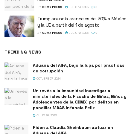
BY
CDMX PRESS
JULIO 13, 2025
0
Trump anuncia aranceles del 30% a México
y la UE a partir del 1 de agosto
BY
CDMX PRESS
JULIO 12, 2025
0
TRENDING NEWS
Aduana del AIFA, bajo la lupa por prácticas
de corrupción
OCTUBRE 27, 2024
Un revés a la impunidad investigar a
ministeriales de la Fiscalía de Niñas, Niños y
Adolescentes de la CDMX por delitos en
pandilla: MAAS Infancia Feliz
JULIO 26, 2023
Piden a Claudia Sheinbaum actuar en
Aduana del AIFA