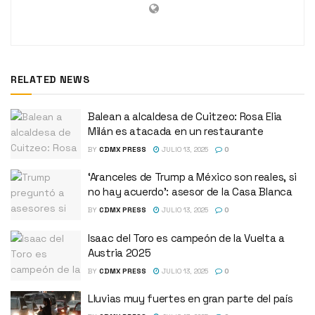
RELATED NEWS
Balean a alcaldesa de Cuitzeo: Rosa Elia
Milán es atacada en un restaurante
BY
CDMX PRESS
JULIO 13, 2025
0
‘Aranceles de Trump a México son reales, si
no hay acuerdo’: asesor de la Casa Blanca
BY
CDMX PRESS
JULIO 13, 2025
0
Isaac del Toro es campeón de la Vuelta a
Austria 2025
BY
CDMX PRESS
JULIO 13, 2025
0
Lluvias muy fuertes en gran parte del país