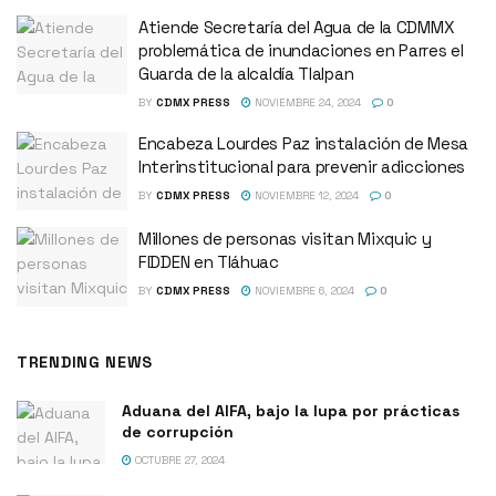
Atiende Secretaría del Agua de la CDMMX
problemática de inundaciones en Parres el
Guarda de la alcaldía Tlalpan
BY
CDMX PRESS
NOVIEMBRE 24, 2024
0
Encabeza Lourdes Paz instalación de Mesa
Interinstitucional para prevenir adicciones
BY
CDMX PRESS
NOVIEMBRE 12, 2024
0
Millones de personas visitan Mixquic y
FIDDEN en Tláhuac
BY
CDMX PRESS
NOVIEMBRE 6, 2024
0
TRENDING NEWS
Aduana del AIFA, bajo la lupa por prácticas
de corrupción
OCTUBRE 27, 2024