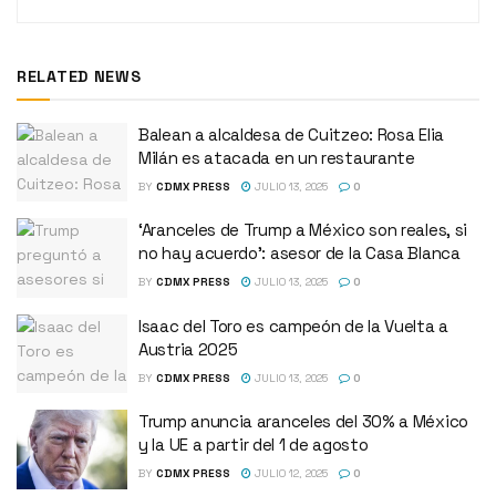
RELATED NEWS
Balean a alcaldesa de Cuitzeo: Rosa Elia
Milán es atacada en un restaurante
BY
CDMX PRESS
JULIO 13, 2025
0
‘Aranceles de Trump a México son reales, si
no hay acuerdo’: asesor de la Casa Blanca
BY
CDMX PRESS
JULIO 13, 2025
0
Isaac del Toro es campeón de la Vuelta a
Austria 2025
BY
CDMX PRESS
JULIO 13, 2025
0
Trump anuncia aranceles del 30% a México
y la UE a partir del 1 de agosto
BY
CDMX PRESS
JULIO 12, 2025
0