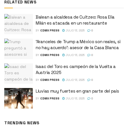
RELATED NEWS
Balean a alcaldesa de Cuitzeo: Rosa Elia
Milán es atacada en un restaurante
BY
CDMX PRESS
JULIO 13, 2025
0
‘Aranceles de Trump a México son reales, si
no hay acuerdo’: asesor de la Casa Blanca
BY
CDMX PRESS
JULIO 13, 2025
0
Isaac del Toro es campeón de la Vuelta a
Austria 2025
BY
CDMX PRESS
JULIO 13, 2025
0
Lluvias muy fuertes en gran parte del país
BY
CDMX PRESS
JULIO 13, 2025
0
TRENDING NEWS