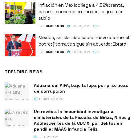
Inflación en México llega a 4.32%: renta,
carne y consumo en fondas, lo que más
subió
BY
CDMX PRESS
JULIO 9, 2025
0
México, sin claridad sobre nuevo arancel al
cobre; jitomate sigue sin acuerdo: Ebrard
BY
CDMX PRESS
JULIO 8, 2025
0
TRENDING NEWS
Aduana del AIFA, bajo la lupa por prácticas
de corrupción
OCTUBRE 27, 2024
Un revés a la impunidad investigar a
ministeriales de la Fiscalía de Niñas, Niños y
Adolescentes de la CDMX por delitos en
pandilla: MAAS Infancia Feliz
JULIO 26, 2023