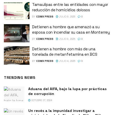
Tamaulipas entre las entidades con mayor
reducción de homicidios dolosos
BY
CDMX PRESS
JULIO 9, 2025
0
Detienen a hombre que amenazó a su
esposa con incendiar su casa en Monterrey
BY
CDMX PRESS
JULIO 8, 2025
0
Detienen a hombre con más de una
tonelada de metanfetamina en BCS
BY
CDMX PRESS
JULIO 4, 2025
0
TRENDING NEWS
Aduana del AIFA, bajo la lupa por prácticas
de corrupción
OCTUBRE 27, 2024
Un revés a la impunidad investigar a