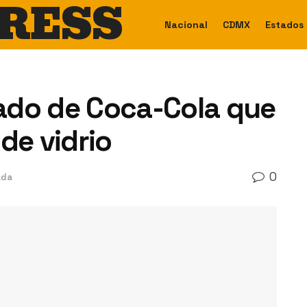
RESS
Nacional
CDMX
Estados
ado de Coca-Cola que
de vidrio
0
ada