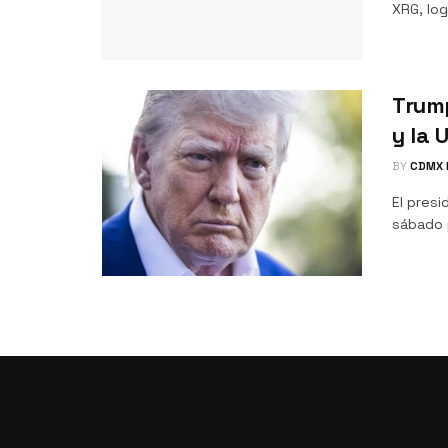
XRG, log
Trum
y la 
BY
CDMX 
El pres
sábado p