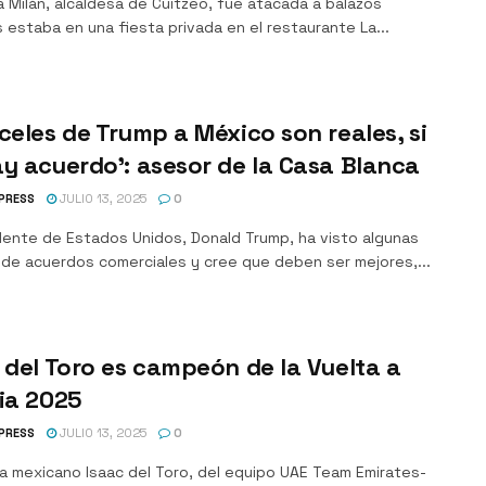
a Milán, alcaldesa de Cuitzeo, fue atacada a balazos
 estaba en una fiesta privada en el restaurante La...
celes de Trump a México son reales, si
y acuerdo’: asesor de la Casa Blanca
PRESS
JULIO 13, 2025
0
idente de Estados Unidos, Donald Trump, ha visto algunas
 de acuerdos comerciales y cree que deben ser mejores,...
 del Toro es campeón de la Vuelta a
ia 2025
PRESS
JULIO 13, 2025
0
sta mexicano Isaac del Toro, del equipo UAE Team Emirates-