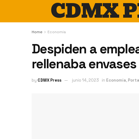
CDMX P
Home
Economía
Despiden a emple
rellenaba envases 
by
CDMX Press
junio 14, 2023
in
Economía
,
Port