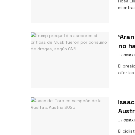
Rosa Eli
mientras
‘Aran
no ha
BY
CDMX 
El pres
ofertas
Isaac
Austr
BY
CDMX 
El cicli