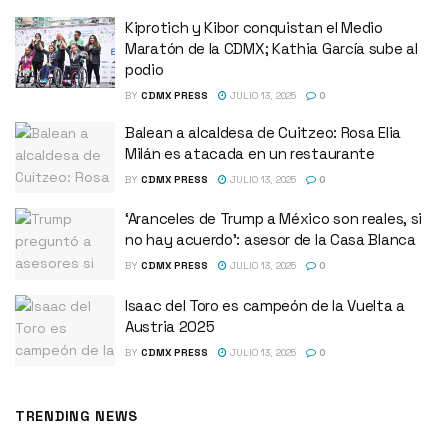
Kiprotich y Kibor conquistan el Medio
Maratón de la CDMX; Kathia García sube al
podio
BY
CDMX PRESS
JULIO 13, 2025
0
Balean a alcaldesa de Cuitzeo: Rosa Elia
Milán es atacada en un restaurante
BY
CDMX PRESS
JULIO 13, 2025
0
‘Aranceles de Trump a México son reales, si
no hay acuerdo’: asesor de la Casa Blanca
BY
CDMX PRESS
JULIO 13, 2025
0
Isaac del Toro es campeón de la Vuelta a
Austria 2025
BY
CDMX PRESS
JULIO 13, 2025
0
TRENDING NEWS