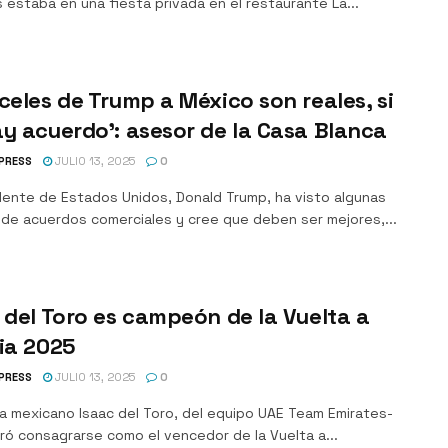
 estaba en una fiesta privada en el restaurante La...
celes de Trump a México son reales, si
y acuerdo’: asesor de la Casa Blanca
PRESS
JULIO 13, 2025
0
idente de Estados Unidos, Donald Trump, ha visto algunas
 de acuerdos comerciales y cree que deben ser mejores,...
 del Toro es campeón de la Vuelta a
ia 2025
PRESS
JULIO 13, 2025
0
sta mexicano Isaac del Toro, del equipo UAE Team Emirates-
ró consagrarse como el vencedor de la Vuelta a...