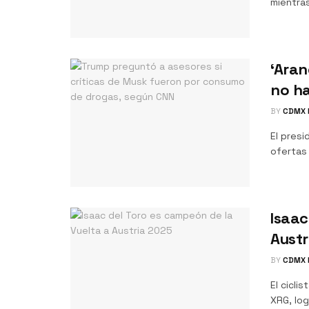
mientras
‘Aran
no ha
BY
CDMX 
El pres
ofertas
Isaac
Austr
BY
CDMX 
El cicli
XRG, log