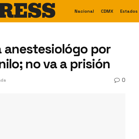
RESS
Nacional
CDMX
Estados
a anestesiológo por
ilo; no va a prisión
0
ada