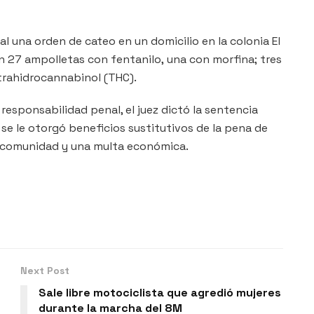
l una orden de cateo en un domicilio en la colonia El
on 27 ampolletas con fentanilo, una con morfina; tres
trahidrocannabinol (THC).
esponsabilidad penal, el juez dictó la sentencia
se le otorgó beneficios sustitutivos de la pena de
la comunidad y una multa económica.
Next Post
Sale libre motociclista que agredió mujeres
durante la marcha del 8M