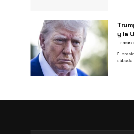
Trum
y la 
BY
CDMX 
El pres
sábado p