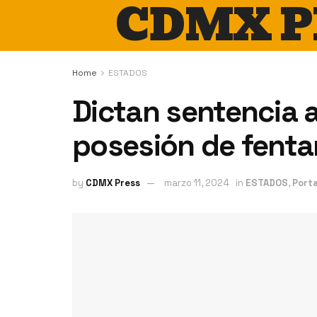
CDMX P
Home
ESTADOS
Dictan sentencia 
posesión de fentan
by
CDMX Press
marzo 11, 2024
in
ESTADOS
,
Port