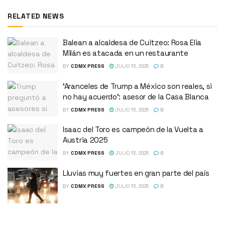
RELATED NEWS
Balean a alcaldesa de Cuitzeo: Rosa Elia
Milán es atacada en un restaurante
BY
CDMX PRESS
JULIO 13, 2025
0
‘Aranceles de Trump a México son reales, si
no hay acuerdo’: asesor de la Casa Blanca
BY
CDMX PRESS
JULIO 13, 2025
0
Isaac del Toro es campeón de la Vuelta a
Austria 2025
BY
CDMX PRESS
JULIO 13, 2025
0
Lluvias muy fuertes en gran parte del país
BY
CDMX PRESS
JULIO 13, 2025
0