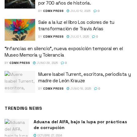
por 700 años de historia.
BY
CDMX PRESS
JULIO 12, 2025
0
Sale a la luz el libro Los colores de tu
transformación de Travis Arias
BY
CDMX PRESS
JULIO 1, 2025
0
“Infancias en silencio”, nueva exposición temporal en el
Museo Memoria y Tolerancia
BY
CDMX PRESS
JUNIO 29, 2025
0
Muere Isabel Turrent, escritora, periodista y
madre de León Krauze
BY
CDMX PRESS
JUNIO 18, 2025
0
TRENDING NEWS
Aduana del AIFA, bajo la lupa por prácticas
de corrupción
OCTUBRE 27, 2024