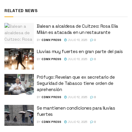
RELATED NEWS
Balean a alcaldesa de Cuitzeo: Rosa Elia
Milán es atacada en un restaurante
BY
CDMX PRESS
JULIO 13, 2025
0
Lluvias muy fuertes en gran parte del país
BY
CDMX PRESS
JULIO 13, 2025
0
Prófugo: Revelan que ex secretario de
Seguridad de Tabasco tiene orden de
aprehensión
BY
CDMX PRESS
JULIO 12, 2025
0
Se mantienen condiciones para lluvias
fuertes
BY
CDMX PRESS
JULIO 12, 2025
0