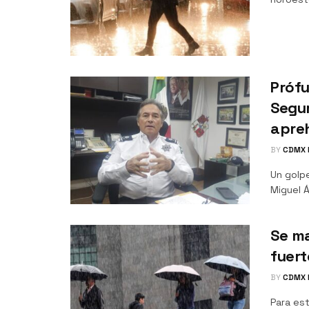
Prófu
Segur
apre
BY
CDMX 
Un golp
Miguel Á
Se ma
fuert
BY
CDMX 
Para est