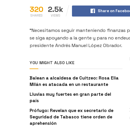
320
2.5k
Share on Facebo
SHARES
VIEWS
“Necesitamos seguir manteniendo finanzas púb
se siga apoyando a la gente y para no endeuda
presidente Andrés Manuel López Obrador.
YOU MIGHT ALSO LIKE
Balean a alcaldesa de Cuitzeo: Rosa Elia
Milán es atacada en un restaurante
Lluvias muy fuertes en gran parte del
país
Prófugo: Revelan que ex secretario de
Seguridad de Tabasco tiene orden de
aprehensión