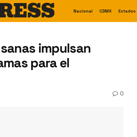
RESS
Nacional
CDMX
Estados
 sanas impulsan
amas para el
0