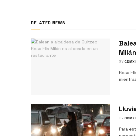
RELATED NEWS
Balea
Milán
BY
CDMX 
Rosa Eli
mientras
Lluvi
BY
CDMX 
Para es
noroeste