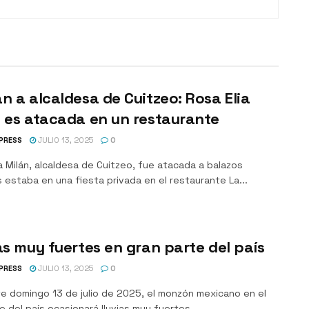
n a alcaldesa de Cuitzeo: Rosa Elia
 es atacada en un restaurante
PRESS
JULIO 13, 2025
0
a Milán, alcaldesa de Cuitzeo, fue atacada a balazos
 estaba en una fiesta privada en el restaurante La...
as muy fuertes en gran parte del país
PRESS
JULIO 13, 2025
0
te domingo 13 de julio de 2025, el monzón mexicano en el
 del país ocasionará lluvias muy fuertes...