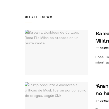
RELATED NEWS
Balea
Milán
BY
CDMX 
Rosa Eli
mientras
‘Aran
no ha
BY
CDMX 