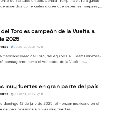
idente de Estados Unidos, Donald Trump, ha visto algunas
 de acuerdos comerciales y cree que deben ser mejores,...
 del Toro es campeón de la Vuelta a
ia 2025
PRESS
JULIO 13, 2025
0
sta mexicano Isaac del Toro, del equipo UAE Team Emirates-
ró consagrarse como el vencedor de la Vuelta a...
as muy fuertes en gran parte del país
PRESS
JULIO 13, 2025
0
te domingo 13 de julio de 2025, el monzón mexicano en el
 del país ocasionará lluvias muy fuertes...