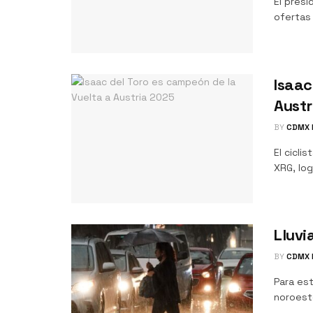
El pres
ofertas
Isaac
Austr
BY
CDMX 
El cicli
XRG, log
Lluvi
BY
CDMX 
Para es
noroeste