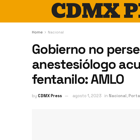
CDMX P
Home
Nacional
Gobierno no perse
anestesiólogo ac
fentanilo: AMLO
by
CDMX Press
agosto 1, 2023
in
Nacional
,
Port