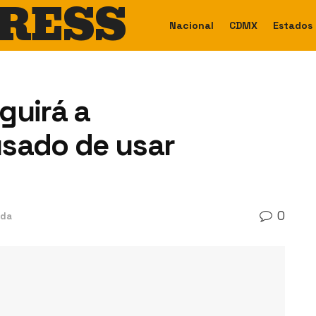
RESS
Nacional
CDMX
Estados
guirá a
usado de usar
0
ada