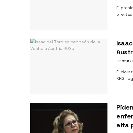
El pres
ofertas
Isaac
Austr
BY
CDMX 
El cicli
XRG, log
Pide
enfer
alta 