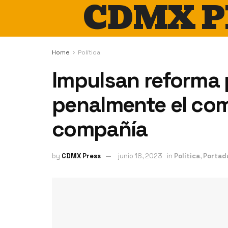
CDMX P
Home
Política
Impulsan reforma 
penalmente el com
compañía
by
CDMX Press
junio 18, 2023
in
Política
,
Portad