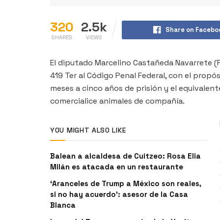
320
2.5k
Share on Facebo
SHARES
VIEWS
El diputado Marcelino Castañeda Navarrete (PR
419 Ter al Código Penal Federal, con el prop
meses a cinco años de prisión y el equivalent
comercialice animales de compañía.
YOU MIGHT ALSO LIKE
Balean a alcaldesa de Cuitzeo: Rosa Elia
Milán es atacada en un restaurante
‘Aranceles de Trump a México son reales,
si no hay acuerdo’: asesor de la Casa
Blanca