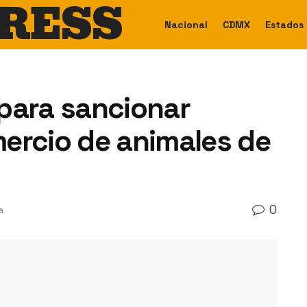
RESS
Nacional
CDMX
Estados
para sancionar
ercio de animales de
0
a