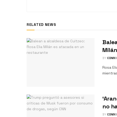
RELATED NEWS
Balea
Milán
BY
CDMX 
Rosa Eli
mientras
‘Aran
no ha
BY
CDMX 