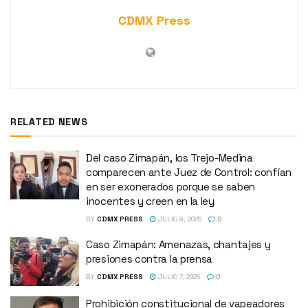
CDMX Press
RELATED NEWS
Del caso Zimapán, los Trejo-Medina
comparecen ante Juez de Control: confían
en ser exonerados porque se saben
inocentes y creen en la ley
BY
CDMX PRESS
JULIO 9, 2025
0
Caso Zimapán: Amenazas, chantajes y
presiones contra la prensa
BY
CDMX PRESS
JULIO 7, 2025
0
Prohibición constitucional de vapeadores