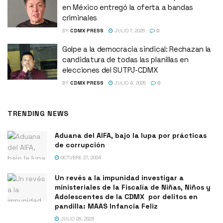
en México entregó la oferta a bandas
criminales
BY
CDMX PRESS
JULIO 7, 2025
0
Golpe a la democracia sindical: Rechazan la
candidatura de todas las planillas en
elecciones del SUTPJ-CDMX
BY
CDMX PRESS
JULIO 4, 2025
0
TRENDING NEWS
Aduana del AIFA, bajo la lupa por prácticas
de corrupción
OCTUBRE 27, 2024
Un revés a la impunidad investigar a
ministeriales de la Fiscalía de Niñas, Niños y
Adolescentes de la CDMX por delitos en
pandilla: MAAS Infancia Feliz
JULIO 26, 2023