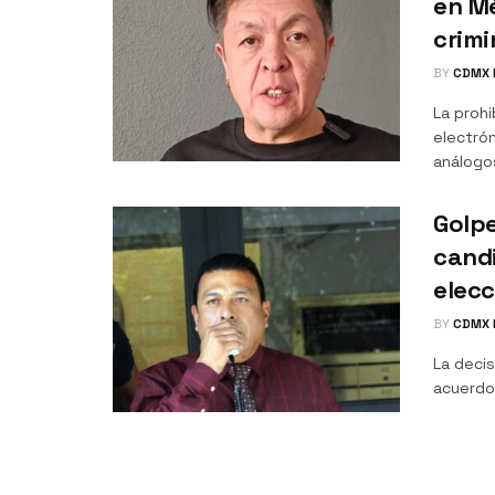
en Mé
crimi
BY
CDMX 
La prohi
electró
análogos
Golpe
candi
elec
BY
CDMX 
La decis
acuerdo 