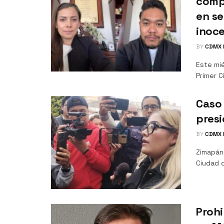
comp
en s
inoce
BY
CDMX 
Este mi
Primer C
Caso
presi
BY
CDMX 
Zimapán,
Ciudad 
Prohi