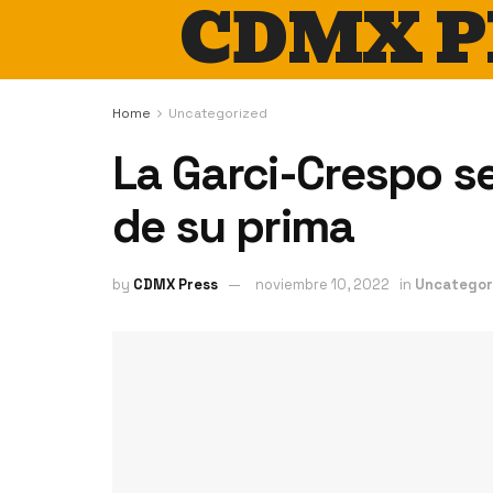
CDMX P
Home
Uncategorized
La Garci-Crespo s
de su prima
by
CDMX Press
noviembre 10, 2022
in
Uncategor