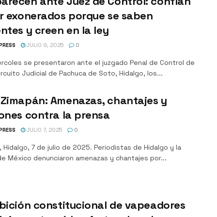
arecen ante Juez de Control: confían
er exonerados porque se saben
ntes y creen en la ley
PRESS
JULIO 9, 2025
0
ércoles se presentaron ante el juzgado Penal de Control de
ircuito Judicial de Pachuca de Soto, Hidalgo, los...
 Zimapán: Amenazas, chantajes y
ones contra la prensa
PRESS
JULIO 7, 2025
0
 Hidalgo, 7 de julio de 2025. Periodistas de Hidalgo y la
de México denunciaron amenazas y chantajes por...
bición constitucional de vapeadores