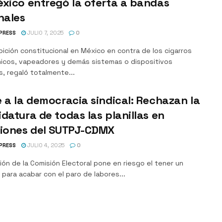
xico entregó la oferta a bandas
nales
PRESS
JULIO 7, 2025
0
bición constitucional en México en contra de los cigarros
nicos, vapeadores y demás sistemas o dispositivos
, regaló totalmente...
 a la democracia sindical: Rechazan la
datura de todas las planillas en
ciones del SUTPJ-CDMX
PRESS
JULIO 4, 2025
0
ión de la Comisión Electoral pone en riesgo el tener un
para acabar con el paro de labores...