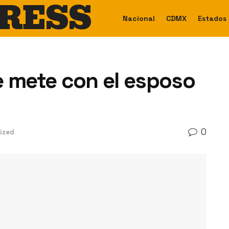
RESS
Nacional
CDMX
Estados
e mete con el esposo
0
ized