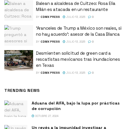
Balean a alcaldesa de Cuitzeo: Rosa Elia
Milán es atacada en un restaurante
BY
CDMX PRESS
JULIO 13, 2025
0
‘Aranceles de Trump a México son reales, si
no hay acuerdo’: asesor de la Casa Blanca
BY
CDMX PRESS
JULIO 13, 2025
0
Desmienten solicitud de green card a
rescatistas mexicanos tras inundaciones
en Texas
BY
CDMX PRESS
JULIO 13, 2025
0
TRENDING NEWS
Aduana del AIFA, bajo la lupa por prácticas
de corrupción
OCTUBRE 27, 2024
Un revés a la impunidad investigar a