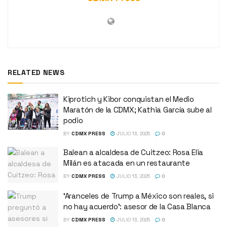
RELATED NEWS
Kiprotich y Kibor conquistan el Medio
Maratón de la CDMX; Kathia García sube al
podio
BY
CDMX PRESS
JULIO 13, 2025
0
Balean a alcaldesa de Cuitzeo: Rosa Elia
Milán es atacada en un restaurante
BY
CDMX PRESS
JULIO 13, 2025
0
‘Aranceles de Trump a México son reales, si
no hay acuerdo’: asesor de la Casa Blanca
BY
CDMX PRESS
JULIO 13, 2025
0