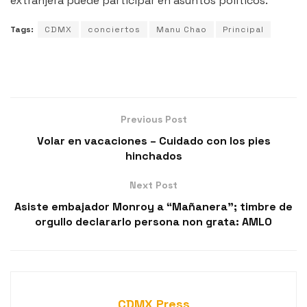
extranjera puede participar en asuntos políticos.
Tags:
CDMX
conciertos
Manu Chao
Principal
Previous Post
Volar en vacaciones – Cuidado con los pies
hinchados
Next Post
Asiste embajador Monroy a “Mañanera”; timbre de
orgullo declararlo persona non grata: AMLO
CDMX Press