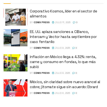
Corporativo Kosmos, líder en el sector de
alimentos
BY
CDMX PRESS
JULIO 11, 2025
0
EE. UU. aplaza sanciones a CIBanco,
Intercam y Vector hasta septiembre por
caso fentanilo
BY
CDMX PRESS
JULIO 9, 2025
0
Inflación en México llega a 4.32%: renta,
carne y consumo en fondas, lo que más
subió
BY
CDMX PRESS
JULIO 9, 2025
0
México, sin claridad sobre nuevo arancel al
cobre; jitomate sigue sin acuerdo: Ebrard
BY
CDMX PRESS
JULIO 8, 2025
0