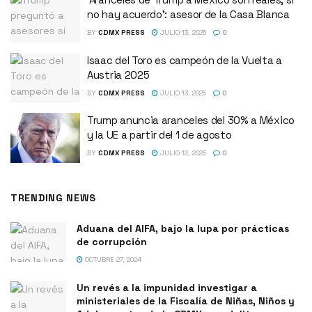
no hay acuerdo’: asesor de la Casa Blanca
BY
CDMX PRESS
JULIO 13, 2025
0
Isaac del Toro es campeón de la Vuelta a
Austria 2025
BY
CDMX PRESS
JULIO 13, 2025
0
Trump anuncia aranceles del 30% a México
y la UE a partir del 1 de agosto
BY
CDMX PRESS
JULIO 12, 2025
0
TRENDING NEWS
Aduana del AIFA, bajo la lupa por prácticas
de corrupción
OCTUBRE 27, 2024
Un revés a la impunidad investigar a
ministeriales de la Fiscalía de Niñas, Niños y