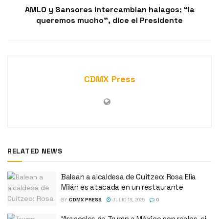
AMLO y Sansores intercambian halagos; “la
queremos mucho”, dice el Presidente
CDMX Press
RELATED NEWS
Balean a alcaldesa de Cuitzeo: Rosa Elia
Milán es atacada en un restaurante
BY
CDMX PRESS
JULIO 13, 2025
0
‘Aranceles de Trump a México son reales, si