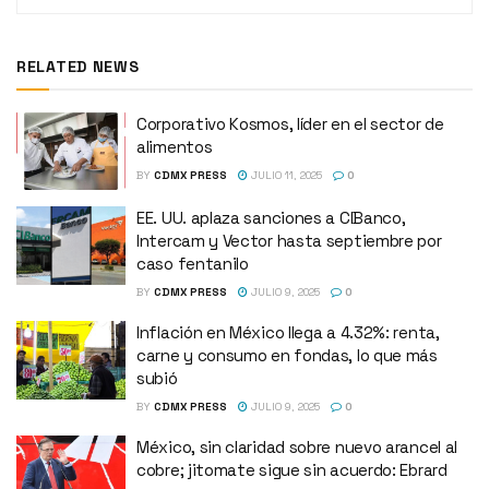
RELATED NEWS
Corporativo Kosmos, líder en el sector de
alimentos
BY
CDMX PRESS
JULIO 11, 2025
0
EE. UU. aplaza sanciones a CIBanco,
Intercam y Vector hasta septiembre por
caso fentanilo
BY
CDMX PRESS
JULIO 9, 2025
0
Inflación en México llega a 4.32%: renta,
carne y consumo en fondas, lo que más
subió
BY
CDMX PRESS
JULIO 9, 2025
0
México, sin claridad sobre nuevo arancel al
cobre; jitomate sigue sin acuerdo: Ebrard