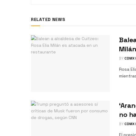
RELATED NEWS
Balea
Milán
BY
CDMX 
Rosa Eli
mientras
‘Aran
no ha
BY
CDMX 
El pres