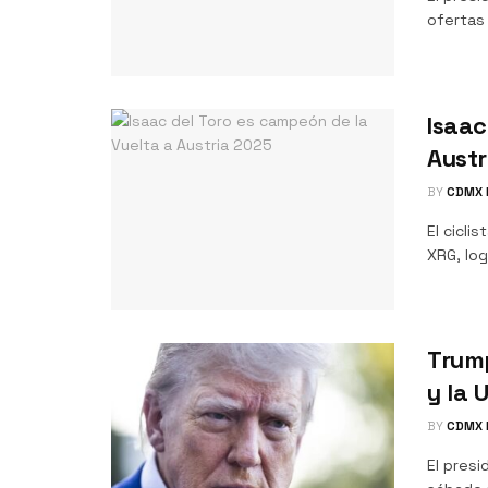
ofertas
Isaac
Austr
BY
CDMX 
El cicli
XRG, log
Trum
y la 
BY
CDMX 
El pres