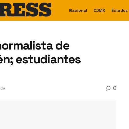
RESS
Nacional
CDMX
Estados
normalista de
én; estudiantes
0
ada