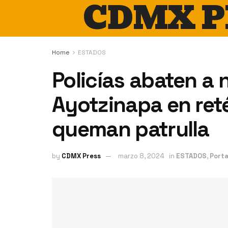
CDMX P
Home
ESTADOS
Policías abaten a 
Ayotzinapa en ret
queman patrulla
by
CDMX Press
marzo 8, 2024
in
ESTADOS
,
Port