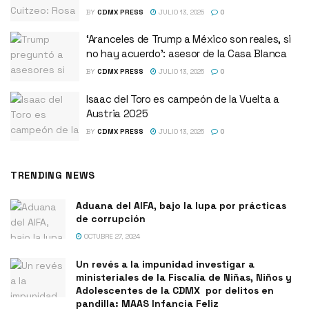
BY
CDMX PRESS
JULIO 13, 2025
0
‘Aranceles de Trump a México son reales, si
no hay acuerdo’: asesor de la Casa Blanca
BY
CDMX PRESS
JULIO 13, 2025
0
Isaac del Toro es campeón de la Vuelta a
Austria 2025
BY
CDMX PRESS
JULIO 13, 2025
0
TRENDING NEWS
Aduana del AIFA, bajo la lupa por prácticas
de corrupción
OCTUBRE 27, 2024
Un revés a la impunidad investigar a
ministeriales de la Fiscalía de Niñas, Niños y
Adolescentes de la CDMX por delitos en
pandilla: MAAS Infancia Feliz