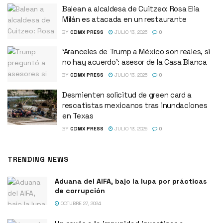
Balean a alcaldesa de Cuitzeo: Rosa Elia
Milán es atacada en un restaurante
BY
CDMX PRESS
JULIO 13, 2025
0
‘Aranceles de Trump a México son reales, si
no hay acuerdo’: asesor de la Casa Blanca
BY
CDMX PRESS
JULIO 13, 2025
0
Desmienten solicitud de green card a
rescatistas mexicanos tras inundaciones
en Texas
BY
CDMX PRESS
JULIO 13, 2025
0
TRENDING NEWS
Aduana del AIFA, bajo la lupa por prácticas
de corrupción
OCTUBRE 27, 2024