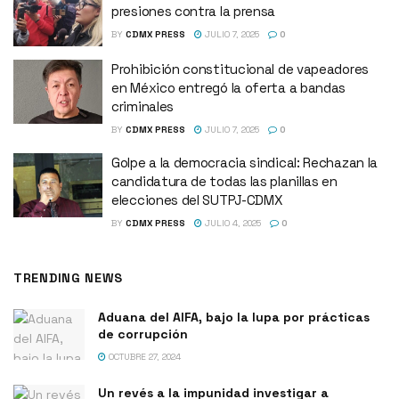
presiones contra la prensa
BY
CDMX PRESS
JULIO 7, 2025
0
Prohibición constitucional de vapeadores
en México entregó la oferta a bandas
criminales
BY
CDMX PRESS
JULIO 7, 2025
0
Golpe a la democracia sindical: Rechazan la
candidatura de todas las planillas en
elecciones del SUTPJ-CDMX
BY
CDMX PRESS
JULIO 4, 2025
0
TRENDING NEWS
Aduana del AIFA, bajo la lupa por prácticas
de corrupción
OCTUBRE 27, 2024
Un revés a la impunidad investigar a