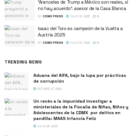
‘Aranceles de Trump a México son reales, si
no hay acuerdo’: asesor de la Casa Blanca
BY
CDMX PRESS
JULIO 13, 2025
0
Isaac del Toro es campeón de la Vuelta a
Austria 2025
BY
CDMX PRESS
JULIO 13, 2025
0
TRENDING NEWS
Aduana del AIFA, bajo la lupa por prácticas
de corrupción
OCTUBRE 27, 2024
Un revés a la impunidad investigar a
ministeriales de la Fiscalía de Niñas, Niños y
Adolescentes de la CDMX por delitos en
pandilla: MAAS Infancia Feliz
JULIO 26, 2023