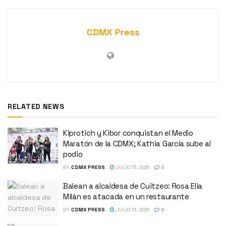
CDMX Press
RELATED NEWS
Kiprotich y Kibor conquistan el Medio
Maratón de la CDMX; Kathia García sube al
podio
BY
CDMX PRESS
JULIO 13, 2025
0
Balean a alcaldesa de Cuitzeo: Rosa Elia
Milán es atacada en un restaurante
BY
CDMX PRESS
JULIO 13, 2025
0