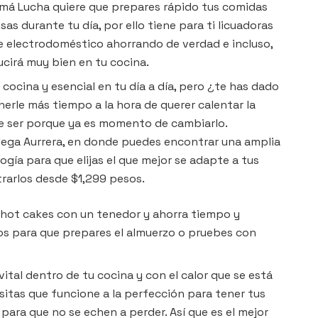
amá Lucha quiere que prepares rápido tus comidas
s durante tu día, por ello tiene para ti licuadoras
e electrodoméstico ahorrando de verdad e incluso,
ucirá muy bien en tu cocina.
 cocina y esencial en tu día a día, pero ¿te has dado
rle más tiempo a la hora de querer calentar la
be ser porque ya es momento de cambiarlo.
dega Aurrera, en donde puedes encontrar una amplia
gía para que elijas el que mejor se adapte a tus
rarlos desde $1,299 pesos.
os hot cakes con un tenedor y ahorra tiempo y
os para que prepares el almuerzo o pruebes con
ital dentro de tu cocina y con el calor que se está
esitas que funcione a la perfección para tener tus
ara que no se echen a perder. Así que es el mejor