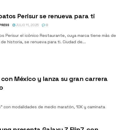
atos Perisur se renueva para ti
PRESS
JULIO 11, 2025
0
os Perisur el icónico Restaurante, cuya marca tiene más de
de historia, se renueva para ti. Ciudad de...
 con México y lanza su gran carrera
o
un” con modalidades de medio maratón, 10K y caminata
ng presenta Galaxy Z Flip7, con