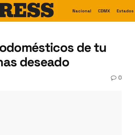
RESS
Nacional
CDMX
Estados
rodomésticos de tu
 has deseado
0