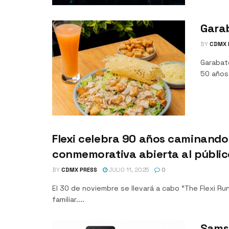
Garab
BY
CDMX 
Garabat
50 años 
Flexi celebra 90 años caminando
conmemorativa abierta al públic
BY
CDMX PRESS
JULIO 11, 2025
0
El 30 de noviembre se llevará a cabo “The Flexi R
familiar....
Samsu