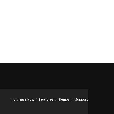
Purchase Now
Features
Demos
Support