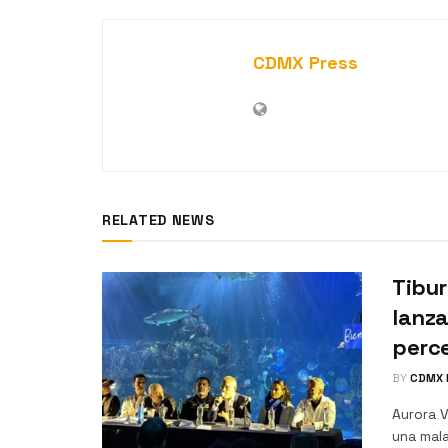
CDMX Press
RELATED NEWS
Tibur
lanza
perce
BY
CDMX 
Aurora 
una mala