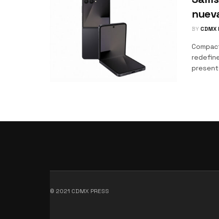
nuev
BY
CDMX 
Compact
redefine
presentó
© 2021 CDMX PRESS