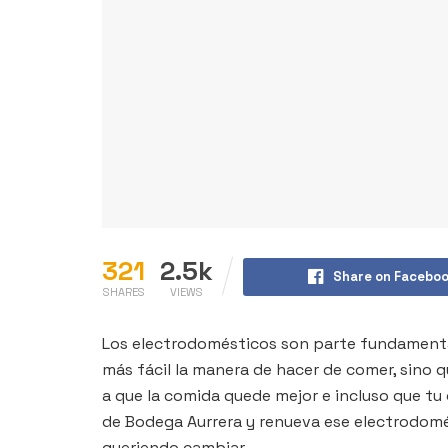
321
2.5k
Share on Facebo
SHARES
VIEWS
Los electrodomésticos son parte fundamental
más fácil la manera de hacer de comer, sino 
a que la comida quede mejor e incluso que tu 
de Bodega Aurrera y renueva ese electrodomé
queriendo cambiar.