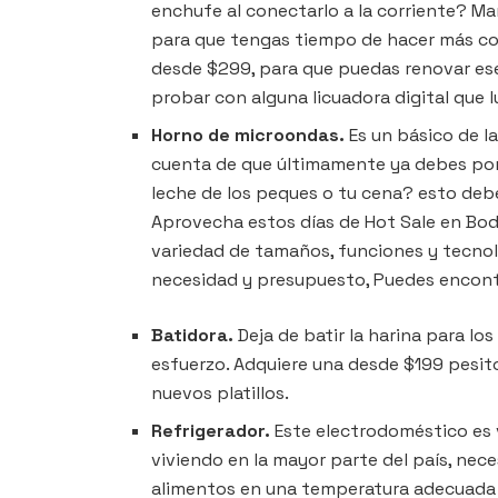
enchufe al conectarlo a la corriente? M
para que tengas tiempo de hacer más cosa
desde $299, para que puedas renovar es
probar con alguna licuadora digital que l
Horno de microondas.
Es un básico de la
cuenta de que últimamente ya debes pone
leche de los peques o tu cena? esto de
Aprovecha estos días de Hot Sale en Bo
variedad de tamaños, funciones y tecnolo
necesidad y presupuesto, Puedes encont
Batidora.
Deja de batir la harina para l
esfuerzo. Adquiere una desde $199 pesit
nuevos platillos.
Refrigerador.
Este electrodoméstico es v
viviendo en la mayor parte del país, nec
alimentos en una temperatura adecuada p