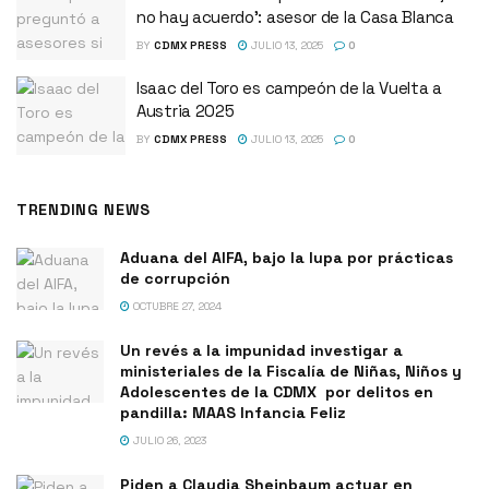
no hay acuerdo’: asesor de la Casa Blanca
BY
CDMX PRESS
JULIO 13, 2025
0
Isaac del Toro es campeón de la Vuelta a
Austria 2025
BY
CDMX PRESS
JULIO 13, 2025
0
TRENDING NEWS
Aduana del AIFA, bajo la lupa por prácticas
de corrupción
OCTUBRE 27, 2024
Un revés a la impunidad investigar a
ministeriales de la Fiscalía de Niñas, Niños y
Adolescentes de la CDMX por delitos en
pandilla: MAAS Infancia Feliz
JULIO 26, 2023
Piden a Claudia Sheinbaum actuar en