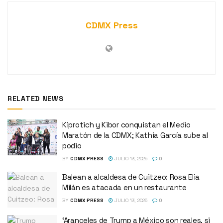
CDMX Press
RELATED NEWS
Kiprotich y Kibor conquistan el Medio
Maratón de la CDMX; Kathia García sube al
podio
BY
CDMX PRESS
JULIO 13, 2025
0
Balean a alcaldesa de Cuitzeo: Rosa Elia
Milán es atacada en un restaurante
BY
CDMX PRESS
JULIO 13, 2025
0
‘Aranceles de Trump a México son reales, si