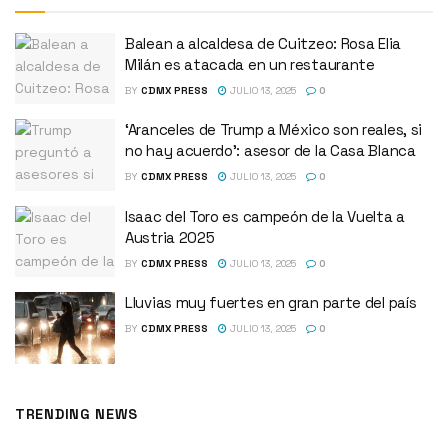
Balean a alcaldesa de Cuitzeo: Rosa Elia
Milán es atacada en un restaurante
BY
CDMX PRESS
JULIO 13, 2025
0
‘Aranceles de Trump a México son reales, si
no hay acuerdo’: asesor de la Casa Blanca
BY
CDMX PRESS
JULIO 13, 2025
0
Isaac del Toro es campeón de la Vuelta a
Austria 2025
BY
CDMX PRESS
JULIO 13, 2025
0
Lluvias muy fuertes en gran parte del país
BY
CDMX PRESS
JULIO 13, 2025
0
TRENDING NEWS