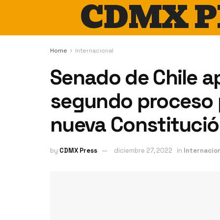
CDMX P
Home
Internacional
Senado de Chile ap
segundo proceso 
nueva Constituci
by
CDMX Press
diciembre 27, 2022
in
Internacio