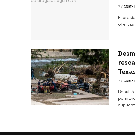
BY
CDMX 
El pres
ofertas
Desmi
resca
Texa
BY
CDMX 
Resultó 
permane
supuest