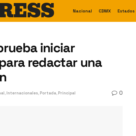
RESS
Nacional
CDMX
Estados
rueba iniciar
para redactar una
ón
0
nal
,
Internacionales
,
Portada
,
Principal