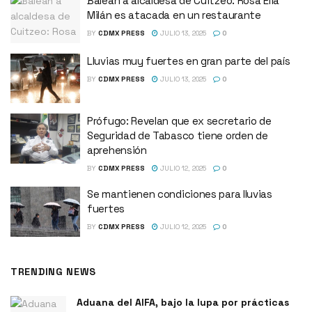
Balean a alcaldesa de Cuitzeo: Rosa Elia
Milán es atacada en un restaurante
BY
CDMX PRESS
JULIO 13, 2025
0
Lluvias muy fuertes en gran parte del país
BY
CDMX PRESS
JULIO 13, 2025
0
Prófugo: Revelan que ex secretario de
Seguridad de Tabasco tiene orden de
aprehensión
BY
CDMX PRESS
JULIO 12, 2025
0
Se mantienen condiciones para lluvias
fuertes
BY
CDMX PRESS
JULIO 12, 2025
0
TRENDING NEWS
Aduana del AIFA, bajo la lupa por prácticas