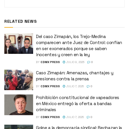
RELATED NEWS
Del caso Zimapán, los Trejo-Medina
comparecen ante Juez de Control: confían
en ser exonerados porque se saben
inocentes y creen en la ley
BY
CDMX PRESS
JULIO 9, 2025
0
Caso Zimapán: Amenazas, chantajes y
presiones contra la prensa
BY
CDMX PRESS
JULIO 7, 2025
0
Prohibición constitucional de vapeadores
en México entregó la oferta a bandas
criminales
BY
CDMX PRESS
JULIO 7, 2025
0
Golpe a la democracia sindical: Rechazan la