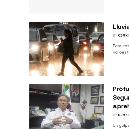
Lluvi
BY
CDMX 
Para es
noroeste
Prófu
Segur
apre
BY
CDMX 
Un golp