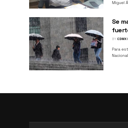
Miguel Á
Se ma
fuert
BY
CDMX 
Para est
Nacional