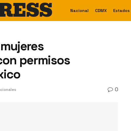
RESS
Nacional
CDMX
Estados
 mujeres
con permisos
xico
0
cionales