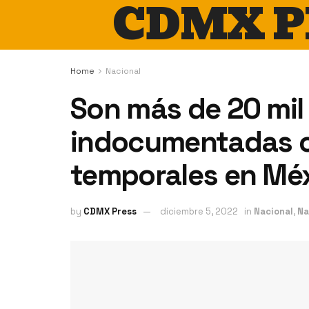
CDMX P
Home
Nacional
Son más de 20 mil
indocumentadas 
temporales en Mé
by
CDMX Press
diciembre 5, 2022
in
Nacional
,
Na