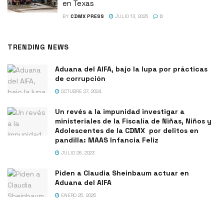
en Texas
BY
CDMX PRESS
JULIO 13, 2025
0
TRENDING NEWS
Aduana del AIFA, bajo la lupa por prácticas
de corrupción
OCTUBRE 27, 2024
Un revés a la impunidad investigar a
ministeriales de la Fiscalía de Niñas, Niños y
Adolescentes de la CDMX por delitos en
pandilla: MAAS Infancia Feliz
JULIO 26, 2023
Piden a Claudia Sheinbaum actuar en
Aduana del AIFA
ENERO 25, 2025