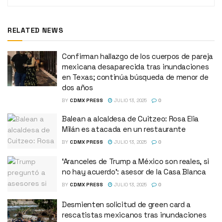
RELATED NEWS
Confirman hallazgo de los cuerpos de pareja
mexicana desaparecida tras inundaciones
en Texas; continúa búsqueda de menor de
dos años
BY
CDMX PRESS
JULIO 13, 2025
0
Balean a alcaldesa de Cuitzeo: Rosa Elia
Milán es atacada en un restaurante
BY
CDMX PRESS
JULIO 13, 2025
0
‘Aranceles de Trump a México son reales, si
no hay acuerdo’: asesor de la Casa Blanca
BY
CDMX PRESS
JULIO 13, 2025
0
Desmienten solicitud de green card a
rescatistas mexicanos tras inundaciones