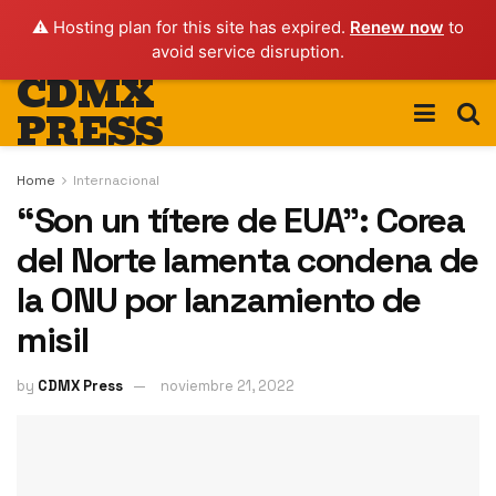
⚠️ Hosting plan for this site has expired.
Renew now
to
avoid service disruption.
CDMX
PRESS
Home
Internacional
“Son un títere de EUA”: Corea
del Norte lamenta condena de
la ONU por lanzamiento de
misil
by
CDMX Press
noviembre 21, 2022