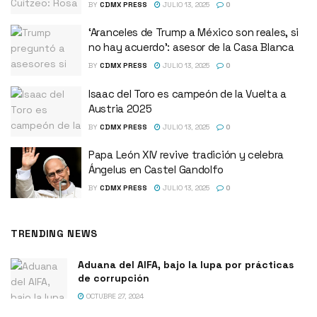
BY
CDMX PRESS
JULIO 13, 2025
0
‘Aranceles de Trump a México son reales, si
no hay acuerdo’: asesor de la Casa Blanca
BY
CDMX PRESS
JULIO 13, 2025
0
Isaac del Toro es campeón de la Vuelta a
Austria 2025
BY
CDMX PRESS
JULIO 13, 2025
0
Papa León XIV revive tradición y celebra
Ángelus en Castel Gandolfo
BY
CDMX PRESS
JULIO 13, 2025
0
TRENDING NEWS
Aduana del AIFA, bajo la lupa por prácticas
de corrupción
OCTUBRE 27, 2024