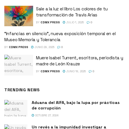
Sale a la luz el libro Los colores de tu
transformación de Travis Arias
BY
CDMX PRESS
JULIO 1, 2025
0
“Infancias en silencio”, nueva exposición temporal en el
Museo Memoria y Tolerancia
BY
CDMX PRESS
JUNIO 29, 2025
0
Muere Isabel Turrent, escritora, periodista y
madre de León Krauze
BY
CDMX PRESS
JUNIO 18, 2025
0
TRENDING NEWS
Aduana del AIFA, bajo la lupa por prácticas
de corrupción
OCTUBRE 27, 2024
Un revés a la impunidad investigar a