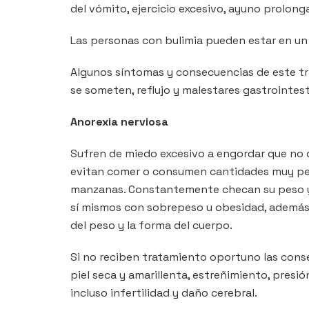
del vómito, ejercicio excesivo, ayuno prolon
Las personas con bulimia pueden estar en un
Algunos síntomas y consecuencias de este tra
se someten, reflujo y malestares gastrointest
Anorexia nerviosa
Sufren de miedo excesivo a engordar que no d
evitan comer o consumen cantidades muy peq
manzanas. Constantemente checan su peso 
sí mismos con sobrepeso u obesidad, además 
del peso y la forma del cuerpo.
Si no reciben tratamiento oportuno las conse
piel seca y amarillenta, estreñimiento, presió
incluso infertilidad y daño cerebral.