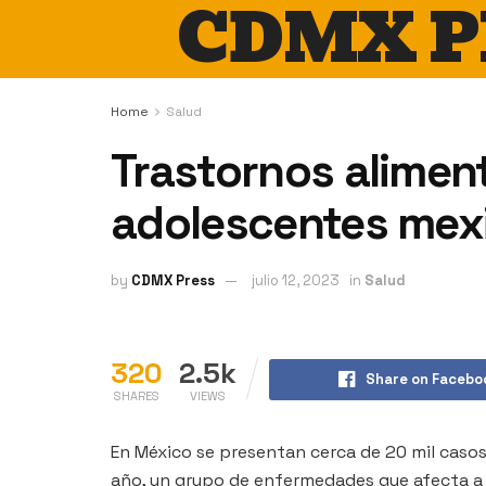
CDMX P
Home
Salud
Trastornos alimen
adolescentes mex
by
CDMX Press
julio 12, 2023
in
Salud
320
2.5k
Share on Facebo
SHARES
VIEWS
En México se presentan cerca de 20 mil casos
año, un grupo de enfermedades que afecta a 