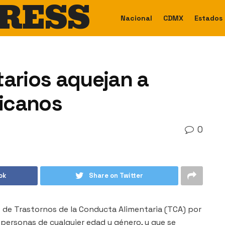
RESS
Nacional
CDMX
Estados
tarios aquejan a
icanos
0
ok
Share on Twitter
 de Trastornos de la Conducta Alimentaria (TCA) por
personas de cualquier edad y género, y que se