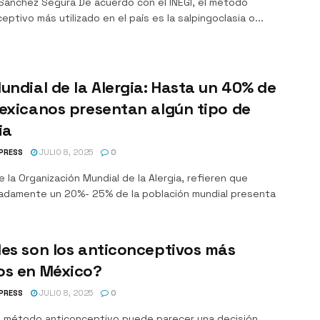
Sánchez Segura De acuerdo con el INEGI, el método
eptivo más utilizado en el país es la salpingoclasia o...
undial de la Alergia: Hasta un 40% de
exicanos presentan algún tipo de
ia
PRESS
JULIO 8, 2025
0
 la Organización Mundial de la Alergia, refieren que
adamente un 20%- 25% de la población mundial presenta
es son los anticonceptivos más
os en México?
PRESS
JULIO 8, 2025
0
un método anticonceptivo puede parecer una decisión