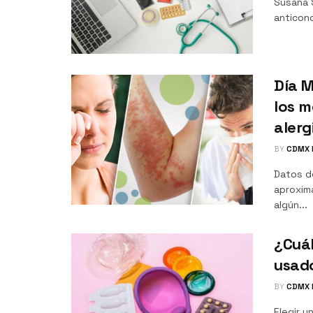
Susana 
anticonc
Día M
los m
alerg
BY
CDMX 
Datos de
aproxim
algún...
¿Cuál
usad
BY
CDMX 
Elegir 