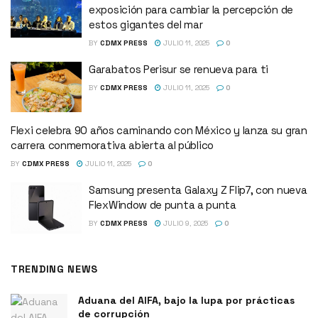
exposición para cambiar la percepción de
estos gigantes del mar
BY
CDMX PRESS
JULIO 11, 2025
0
Garabatos Perisur se renueva para ti
BY
CDMX PRESS
JULIO 11, 2025
0
Flexi celebra 90 años caminando con México y lanza su gran
carrera conmemorativa abierta al público
BY
CDMX PRESS
JULIO 11, 2025
0
Samsung presenta Galaxy Z Flip7, con nueva
FlexWindow de punta a punta
BY
CDMX PRESS
JULIO 9, 2025
0
TRENDING NEWS
Aduana del AIFA, bajo la lupa por prácticas
de corrupción