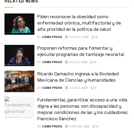
RELATED NEWS
Piden reconocer la obesidad como
enfermedad crónica, multifactorial y de
alta prioridad en la política de salud
BY
CDMX PRESS
JULIO 12, 2025
0
Proponen reformas para fomentar y
ejecutar programas de tamizaje neonatal
BY
CDMX PRESS
JULIO 6, 2025
0
Ricardo Camacho ingresa a la Sociedad
Mexicana de Ciencias y Humanidades
BY
CDMX PRESS
JULIO 4, 2025
0
Fundamental, garantizar acceso a una vida
digna a las personas con discapacidad y
mejorar condiciones de las y los cuidadores:
Francisco Sánchez
BY
CDMX PRESS
JUNIO 29, 2025
0